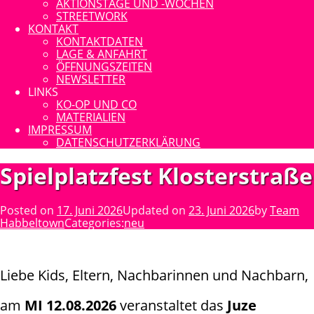
AKTIONSTAGE UND -WOCHEN
STREETWORK
KONTAKT
KONTAKTDATEN
LAGE & ANFAHRT
ÖFFNUNGSZEITEN
NEWSLETTER
LINKS
KO-OP UND CO
MATERIALIEN
IMPRESSUM
DATENSCHUTZERKLÄRUNG
Spielplatzfest Klosterstraße
Posted on
17. Juni 2026
Updated on
23. Juni 2026
by
Team
Habbeltown
Categories:
neu
Liebe Kids, Eltern, Nachbarinnen und Nachbarn,
am
MI 12.08.2026
veranstaltet das
Juze