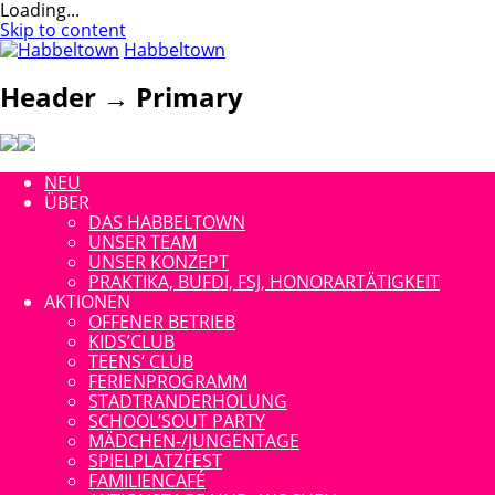
Loading...
Skip to content
Habbeltown
Header → Primary
NEU
ÜBER
DAS HABBELTOWN
UNSER TEAM
UNSER KONZEPT
PRAKTIKA, BUFDI, FSJ, HONORARTÄTIGKEIT
AKTIONEN
OFFENER BETRIEB
KIDS’CLUB
TEENS‘ CLUB
FERIENPROGRAMM
STADTRANDERHOLUNG
SCHOOL’SOUT PARTY
MÄDCHEN-/JUNGENTAGE
SPIELPLATZFEST
FAMILIENCAFÉ