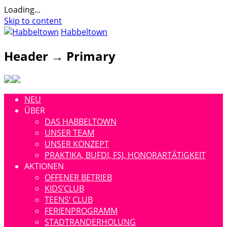
Loading...
Skip to content
Habbeltown
Header → Primary
NEU
ÜBER
DAS HABBELTOWN
UNSER TEAM
UNSER KONZEPT
PRAKTIKA, BUFDI, FSJ, HONORARTÄTIGKEIT
AKTIONEN
OFFENER BETRIEB
KIDS’CLUB
TEENS‘ CLUB
FERIENPROGRAMM
STADTRANDERHOLUNG